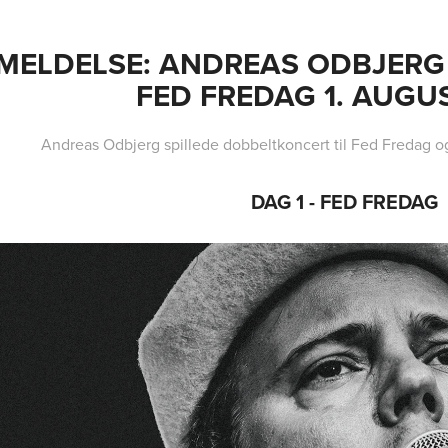
MELDELSE: ANDREAS ODBJERG I
FED FREDAG 1. AUGU
Andreas Odbjerg spillede dobbeltkoncert til Fed Fredag og
DAG 1 - FED FREDAG