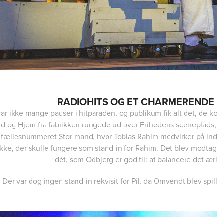
RADIOHITS OG ET CHARMEREND
ar ikke mange pauser i hitparaden, og publikum fik alt det, de k
d og Hjem fra fabrikken rungede ud over Frihedens sceneplads, 
fællesnummeret Stor mand, hvor Tobias Rahim medvirker på inds
kke, der skulle fungere som stand-in for Rahim. Det blev modtage
dét, som Odbjerg er god til: at balancere det æ
Der var dog ingen stand-in rekvisit for Pil, da Omvendt blev spi