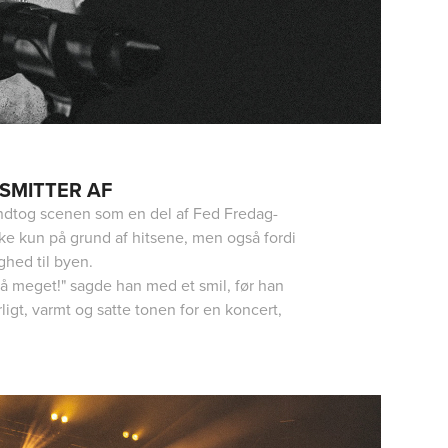
SMITTER AF
 indtog scenen som en del af Fed Fredag-
ke kun på grund af hitsene, men også fordi
ghed til byen.
 så meget!" sagde han med et smil, før han
igt, varmt og satte tonen for en koncert,