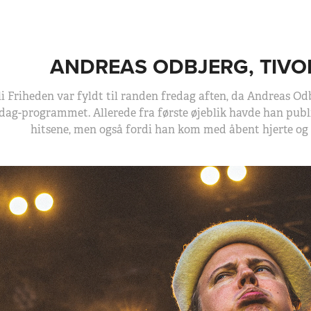
ANDREAS ODBJERG, TIVOL
li Friheden var fyldt til randen fredag aften, da Andreas Od
dag-programmet. Allerede fra første øjeblik havde han publ
hitsene, men også fordi han kom med åbent hjerte og t