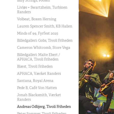
Billy Strings, Poolen
Livløs + Swartzheim, Turbinen
Randers
Volbeat, Boxen Herning
Lauren Spencer Smith, KB Hallen
Minds of 99, Fyrfest 2025
Billedgalleri: Gobs, Tivoli Friheden
Cameron Whitcomb, Store Vega
Billedgalleri: Malte Ebert /
APHACA, Tivoli Friheden
Blæst, Tivoli Friheden
APHACA, Værket Randers
Santana, Royal Arena
Pede B, Café Von Hatten
Jonah Blacksmith, Værket
Randers
Andreas Odbjerg, Tivoli Friheden
Peter Sommer, Tivoli Friheden