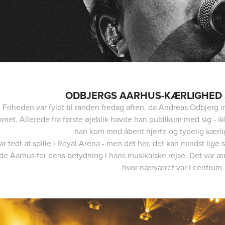
ODBJERGS AARHUS-KÆRLIGHED 
i Friheden var fyldt til randen fredag aften, da Andreas Odbjerg
met. Allerede fra første øjeblik havde han publikum med sig - ik
han kom med åbent hjerte og tydelig kærli
ar fedt at spille i Royal Arena - men dét her, det kan mindst lige
de Aarhus for dens betydning i hans musikalske rejse. Det var ærl
hvor nærværet var i centrum.