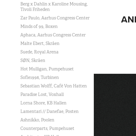
Berg x Dahlin x Karoline Mousing,
Tivoli Friheden
AN
Zar Paulo, Aarhus Congress Center
Minds of 99, Boxen
Aphaca, Aarhus Congress Center
Malte Ebert, Skråen
Suede, Royal Arena
SØN, Skråen
Hot Mulligan, Pumpehuset
Sofie1998, Turbinen
Sebastian Wolff, Café Von Hatten
Paradise Lost, Voxhall
Lorna Shore, KB Hallen
Lamentari // Danefae, Posten
Ashnikko, Poolen
Counterparts, Pumpehuset