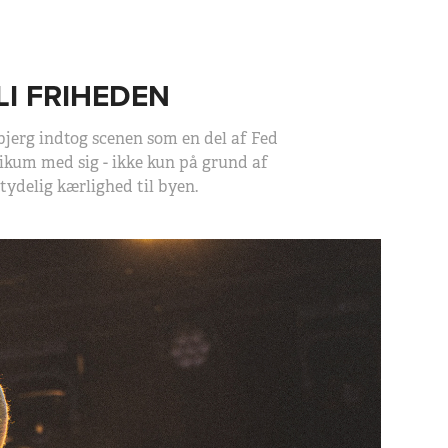
I FRIHEDEN
bjerg indtog scenen som en del af Fed
ikum med sig - ikke kun på grund af
ydelig kærlighed til byen.