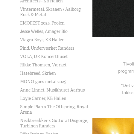
Architects - KB Hallen
Vintermetal, Skraaen / Aalborg
Rock & Metal
EMOFEST 2025, Poolen
Jesse Welles, Amager Bio
Viagra Boys, KB Hallen
Pind, Underværket Randers
VOLA, DR Koncerthuset
Tivol
Rikke Thomsen, Værket
program
Hatebreed, Skråen
MONO-goes-metal 2025
"Det v
Anne Linnet, Musikhuset Aarhus
takke
Loyle Carner, KB Hallen
Simple Plan x The Offspring, Royal
Arena
Neckbreakker x Guttural Disgorge,
Turbinen Randers