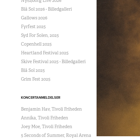
Ny(d)borg Live 2026
Blå Sol 2026 - Billedgalleri
Gallows 2026
Fyrfest 2025
Syd For Solen, 2025
Copenhell 2025
Heartland Festival 2025
Skive Festival 2025 - Billedgalleri
Blå Sol 2025
Grim Fest 2025
KONCERTANMELDELSER
Benjamin Hav, Tivoli Friheden
Annika, Tivoli Friheden
Joey Moe, Tivoli Friheden
5 Seconds of Summer, Royal Arena