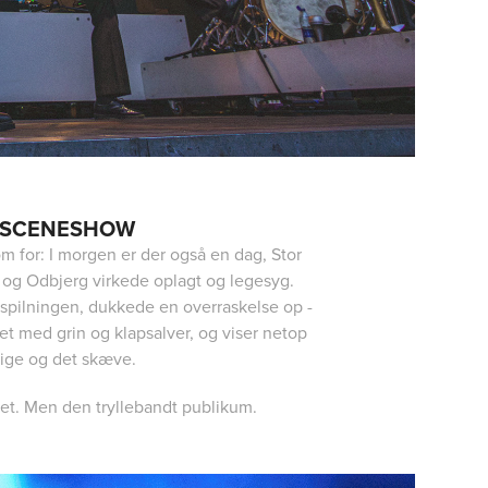
E SCENESHOW
om for: I morgen er der også en dag, Stor
og Odbjerg virkede oplagt og legesyg.
pilningen, dukkede en overraskelse op -
t med grin og klapsalver, og viser netop
rlige og det skæve.
llet. Men den tryllebandt publikum.