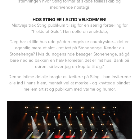
stemningen hvor Sting formår at skabe fællesskab og
medrivende nostalgi
HOS STING ER I ALTID VELKOMMEN!
Midtvejs trak Sting publikum til sig for en særlig fortælling før
“Fields of Gold”. Han delte en anekdote,
"Jeg har et lille hus ude på den engelske countryside… det er
egentlig mere et slot - ret tæt på Stonehenge. Kender du
Stonehenge? Hvis du nogensinde besøger Stonehenge, så gå
bare ned ad bakken en halv kilometer, det er mit hus. Bank på
døren, så laver jeg en kop te til dig."
Denne intime detalje bragte os tættere på Sting - han inviterede
alle ind i hans hjem, mentalt vel at mærke - og knyttede båndet
mellem artist og publikum med varme og humor.