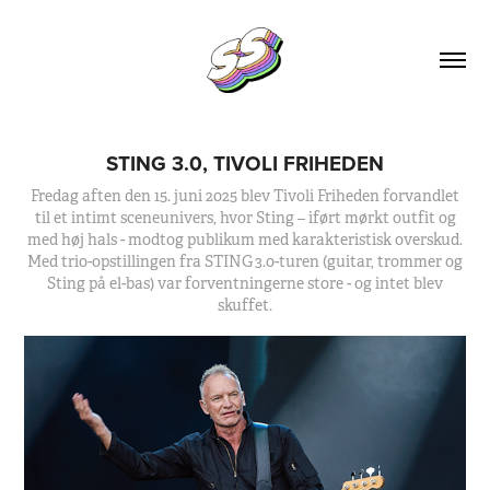
STING 3.0, TIVOLI FRIHEDEN
Fredag aften den 15. juni 2025 blev Tivoli Friheden forvandlet
til et intimt sceneunivers, hvor Sting – iført mørkt outfit og
med høj hals - modtog publikum med karakteristisk overskud.
Med trio-opstillingen fra STING 3.0-turen (guitar, trommer og
Sting på el-bas) var forventningerne store - og intet blev
skuffet.