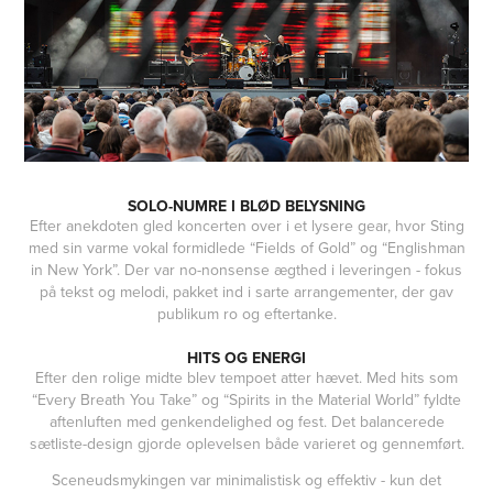
SOLO-NUMRE I BLØD BELYSNING
Efter anekdoten gled koncerten over i et lysere gear, hvor Sting
med sin varme vokal formidlede “Fields of Gold” og “Englishman
in New York”. Der var no-nonsense ægthed i leveringen - fokus
på tekst og melodi, pakket ind i sarte arrangementer, der gav
publikum ro og eftertanke.
HITS OG ENERGI
Efter den rolige midte blev tempoet atter hævet. Med hits som
“Every Breath You Take” og “Spirits in the Material World” fyldte
aftenluften med genkendelighed og fest. Det balancerede
sætliste-design gjorde oplevelsen både varieret og gennemført.
Sceneudsmykingen var minimalistisk og effektiv - kun det