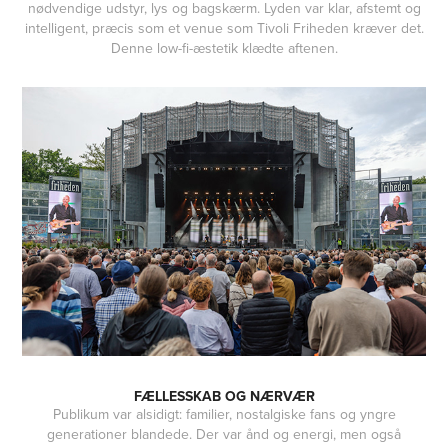
nødvendige udstyr, lys og bagskærm. Lyden var klar, afstemt og
intelligent, præcis som et venue som Tivoli Friheden kræver det.
Denne low-fi-æstetik klædte aftenen.
FÆLLESSKAB OG NÆRVÆR
Publikum var alsidigt: familier, nostalgiske fans og yngre
generationer blandede. Der var ånd og energi, men også