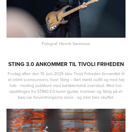
Fotograf: Henrik Sørensen
STING 3.0 ANKOMMER TIL TIVOLI FRIHEDEN
Fredag aften den 15. juni 2025 blev Tivoli Friheden forvandlet til
et intimt sceneunivers, hvor Sting – iført mørkt outfit og med høj
hals - modtog publikum med karakteristisk overskud. Med trio-
opstillingen fra STING 3.0-turen (guitar, trommer og Sting på el-
bas) var forventningerne store - og intet blev skuffet.