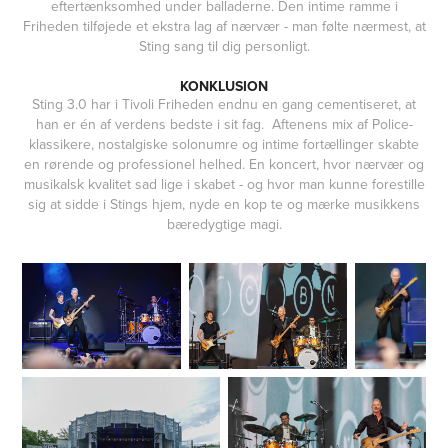
eftertænksomhed under balladerne. Den intime ramme i
Friheden tilføjede et ekstra lag af nærvær - man følte nærmest, at
Sting sang til dig personligt.
KONKLUSION
Sting 3.0 har i Tivoli Friheden endnu en gang cementiseret, at
han er én af verdens bedste i sit fag. Aftenens mix af Police-
klassikere, nostalgiske solonumre og intime fortællinger skabte
en rørende og professionel helhed. En koncert, hvor nærvær og
musikalsk kvalitet sad lige i skabet - og hvor man kunne forestille
sig at sidde i Stings hjem, nyde en kop te og mærke musikkens
bæredygtige magi.