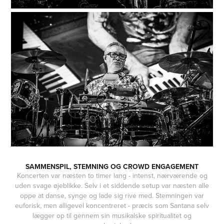
SAMMENSPIL, STEMNING OG CROWD ENGAGEMENT
Koncerten var næsten to timer lang - intenst, nærværende og
uden svage øjeblikke. Selv i et siddende setup var næsten alle
oppe at danse, synge og lade sig rive med. Stemningen var
euforisk, men alligevel koncentreret - præcis som Santana selv
lægger op til gennem sin musikalske spiritualitet og