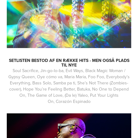
SETLISTEN BESTOD AF EN RÆKKE HITS - MEN OGSÅ PLADS
TIL NYE
Soul Sacrifice, Jin‑go‑lo‑ba, Evil Ways, Black Magic Woman /
Gypsy Queen, Oye cómo va, Maria Maria, Foo Foo, Everybody’s
Everything, Bass Solo, Samba pa ti, She’s Not There (Zombies-
cover), Hope You’re Feeling Better, Batuka, No One to Depend
On, The Game of Love, (Da le) Yaleo, Put Your Lights
On, Corazón Espinado