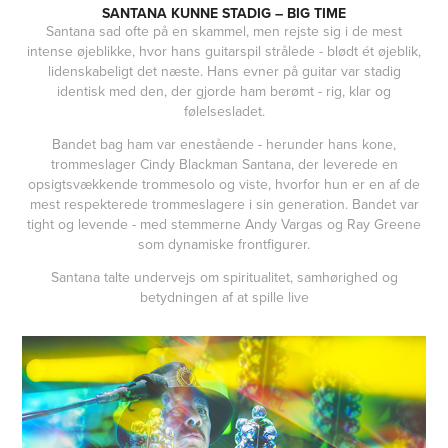
SANTANA KUNNE STADIG – BIG TIME
Santana sad ofte på en skammel, men rejste sig i de mest
intense øjeblikke, hvor hans guitarspil strålede - blødt ét øjeblik,
lidenskabeligt det næste. Hans evner på guitar var stadig
identisk med den, der gjorde ham berømt - rig, klar og
følelsesladet.
Bandet bag ham var enestående - herunder hans kone,
trommeslager Cindy Blackman Santana, der leverede en
opsigtsvækkende trommesolo og viste, hvorfor hun er en af de
mest respekterede trommeslagere i sin generation. Bandet var
tight og levende - med stemmerne Andy Vargas og Ray Greene
som dynamiske frontfigurer.
Santana talte undervejs om spiritualitet, samhørighed og
betydningen af at spille live