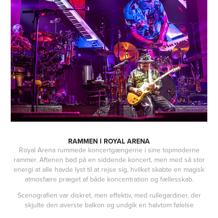
RAMMEN I ROYAL ARENA
Royal Arena rummede koncertgængerne i sine topmoderne
rammer. Aftenen bød på en siddende koncert, men med så stor
energi at alle havde lyst til at rejse sig, hvilket skabte en magisk
atmosfære præget af både koncentration og fællesskab.
Scenografien var diskret, men effektiv, med rullegardiner, der
skjulte den øverste balkon og undgik en halvtom følelse