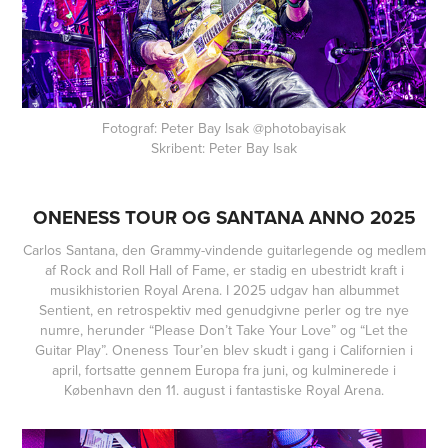
Fotograf: Peter Bay Isak @photobayisak
Skribent: Peter Bay Isak
ONENESS TOUR OG SANTANA ANNO 2025
Carlos Santana, den Grammy-vindende guitarlegende og medlem
af Rock and Roll Hall of Fame, er stadig en ubestridt kraft i
musikhistorien
Royal Are
na. I 2025 udgav han albummet
Sentient, en retrospektiv med genudgivne perler og tre nye
numre, herunder “Please Don’t Take Your Love” og “Let the
Guitar Play”. Oneness Tour’en blev skudt i gang i Californien i
april, fortsatte gennem Europa fra juni, og kulminerede i
København den 11. august i fantastiske
Royal Arena
.